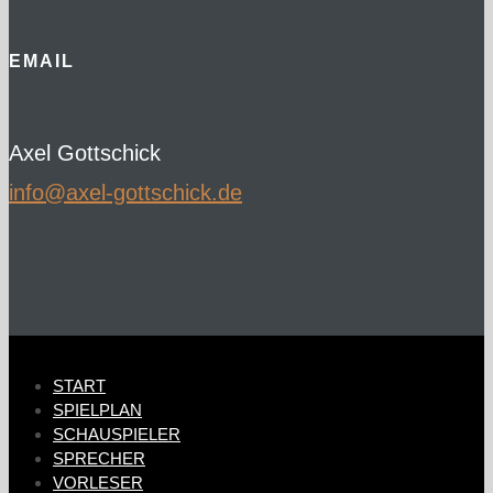
EMAIL
Axel Gottschick
ed.kcihcsttog-lexa@ofni
START
SPIELPLAN
SCHAUSPIELER
SPRECHER
VORLESER