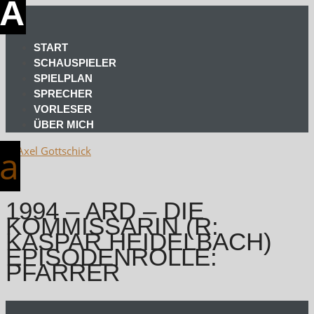
START
SCHAUSPIELER
SPIELPLAN
SPRECHER
VORLESER
ÜBER MICH
1994 – ARD – DIE
KOMMISSARIN (R:
KASPAR HEIDELBACH)
EPISODENROLLE:
PFARRER