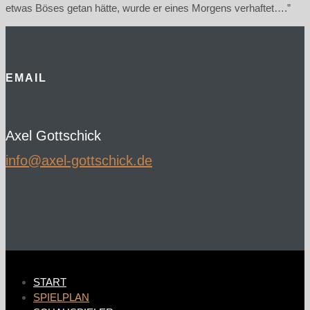
etwas Böses getan hätte, wurde er eines Morgens verhaftet….”
EMAIL
Axel Gottschick
ed.kcihcsttog-lexa@ofni
START
SPIELPLAN