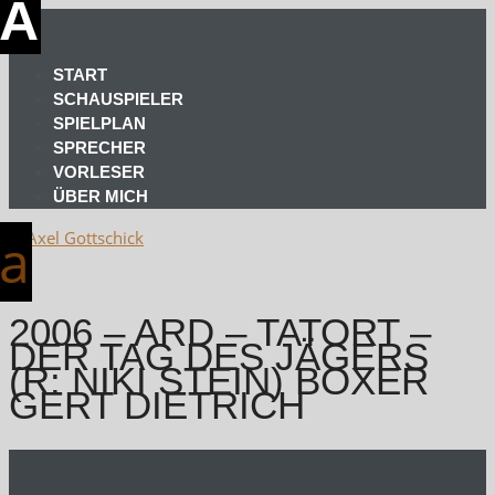
START
SCHAUSPIELER
SPIELPLAN
SPRECHER
VORLESER
ÜBER MICH
2006 – ARD – TATORT –
DER TAG DES JÄGERS
(R: NIKI STEIN) BOXER
GERT DIETRICH