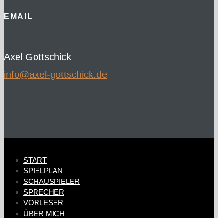
EMAIL
Axel Gottschick
ed.kcihcsttog-lexa@ofni
START
SPIELPLAN
SCHAUSPIELER
SPRECHER
VORLESER
ÜBER MICH