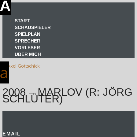
START
SCHAUSPIELER
SPIELPLAN
SPRECHER
VORLESER
ÜBER MICH
2008 – MARLOV (R: JÖRG
SCHLÜTER)
EMAIL