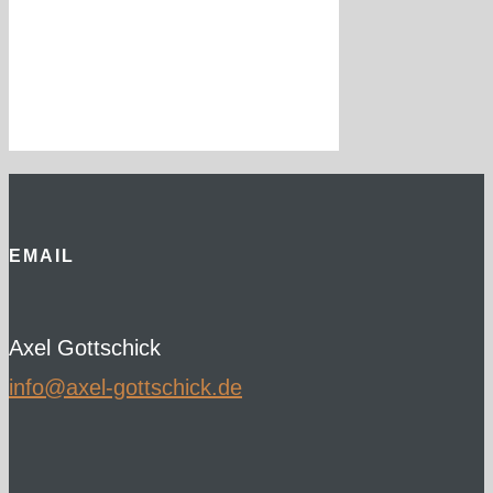
EMAIL
Axel Gottschick
ed.kcihcsttog-lexa@ofni