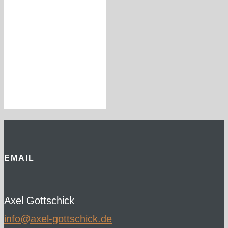
EMAIL
Axel Gottschick
ed.kcihcsttog-lexa@ofni