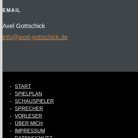
EMAIL
Axel Gottschick
ed.kcihcsttog-lexa@ofni
START
SPIELPLAN
SCHAUSPIELER
SPRECHER
VORLESER
ÜBER MICH
IMPRESSUM