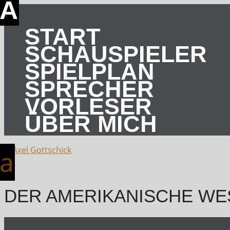
START
SCHAUSPIELER
SPIELPLAN
SPRECHER
VORLESER
ÜBER MICH
DER AMERIKANISCHE WE