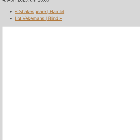
«
Shakespeare | Hamlet
Lot Vekemans | Blind
»