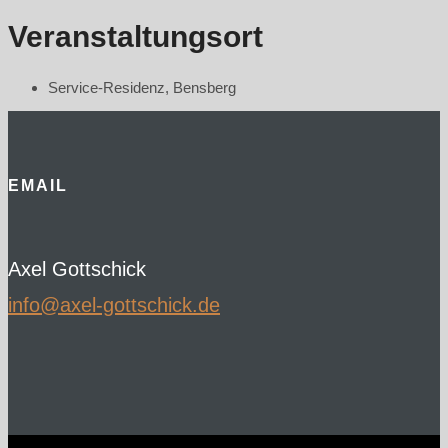
Veranstaltungsort
Service-Residenz, Bensberg
EMAIL
Axel Gottschick
ed.kcihcsttog-lexa@ofni