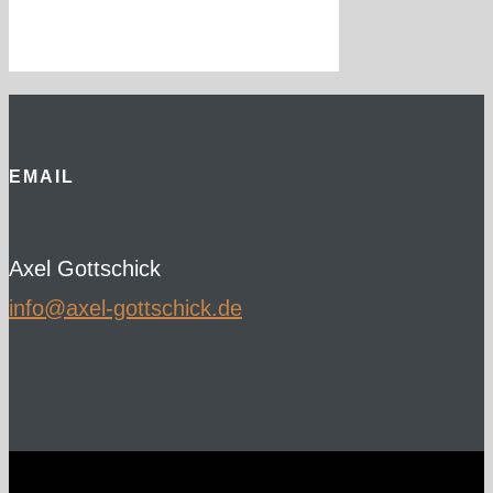
EMAIL
Axel Gottschick
ed.kcihcsttog-lexa@ofni