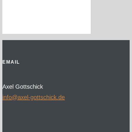
EMAIL
Axel Gottschick
ed.kcihcsttog-lexa@ofni