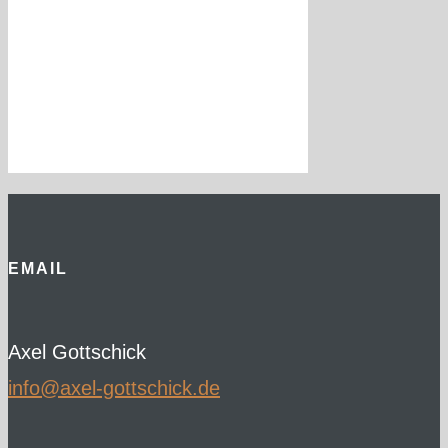
EMAIL
Axel Gottschick
ed.kcihcsttog-lexa@ofni